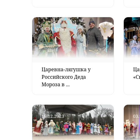
18.11.2024
29.
Царевна-лягушка у
Ца
Российского Деда
«С
Мороза в ...
16.12.2023
03.